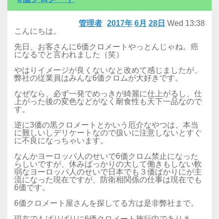
管理者
2017年
6月
28日
Wed
13:38
こんにちは。
先日、お客さんに6価クロメートやっとんじゃね。癌
になるでと言われました（笑）
やはりイメージが良くないなと改めて感じましたが、
弊社の従業員はみんな6価クロムが大好きです。
なぜなら、必ず一発でめっきが綺麗に仕上がるし、仕
上がった後の変色などがなく耐食性も天下一品なので
す。
逆に3価の黒クロメートとかいう厄介なやつは、本当
に難しいしデリケートなので扱いに注意しないとすぐ
に不良になっちゃいます。
なんかヨーロッパ人のせいで6価クロム禁止になった
らしいですが、休みばっかりの大して働きもしない軟
弱なヨーロッパ人のせいで日本でも３価ばかりにが主
流になった現在ですが、防衛相関係の仕事は現在でも
6価です。
6価クロメート屋さんを探してる方は是非弊社まで。
現在でもばりばりに6価クロメート施行中でありま