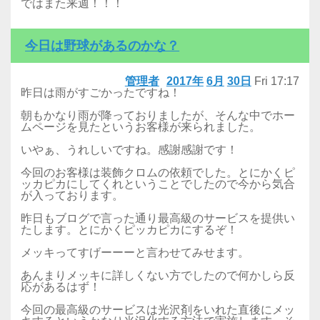
ではまた来週！！！
今日は野球があるのかな？
管理者
2017年
6月
30日
Fri
17:17
昨日は雨がすごかったですね！
朝もかなり雨が降っておりましたが、そんな中でホー
ムページを見たというお客様が来られました。
いやぁ、うれしいですね。感謝感謝です！
今回のお客様は装飾クロムの依頼でした。とにかくピ
ッカピカにしてくれということでしたので今から気合
が入っております。
昨日もブログで言った通り最高級のサービスを提供い
たします。とにかくピッカピカにするぞ！
メッキってすげーーーと言わせてみせます。
あんまりメッキに詳しくない方でしたので何かしら反
応があるはず！
今回の最高級のサービスは光沢剤をいれた直後にメッ