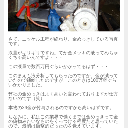
さて、ニッケル工程が終わり、金めっきしている写真
です。
液量がギリギリですね。てか金メッキの液ってめちゃ
くちゃ高いんですよ・・・
この液量で数百万円ぐらいかかってるはず・・・
このまえも液分析してもらったのですが、金が減って
いたので補給したのですが、このときは100万弱ぐら
いかかりました。
弊社の金めっきはよく高いと言われておりますが仕方
ないのです（笑）
本物の24金が付与されるのですから高いはずです。
ちなみに、私はこの業界で働くまでは金めっきって金
の偽物みたいなものをくっつける程度だと思っていた
ので、最初は衝撃的だったのを覚えています。